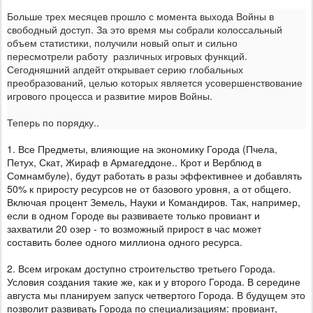
Больше трех месяцев прошло с момента выхода Войны в
свободный доступ. За это время мы собрали колоссальный
объем статистики, получили новый опыт и сильно
пересмотрели работу различных игровых функций.
Сегодняшний апдейт открывает серию глобальных
преобразований, целью которых является усовершенствование
игрового процесса и развитие миров Войны.
Теперь по порядку..
1. Все Предметы, влияющие на экономику Города (Пчела,
Петух, Скат, Жираф в Армагеддоне.. Крот и Верблюд в
Сомнамбуле), будут работать в разы эффективнее и добавлять
50% к приросту ресурсов не от базового уровня, а от общего.
Включая процент Земель, Науки и Командиров. Так, например,
если в одном Городе вы развиваете только провиант и
захватили 20 озер - то возможный прирост в час может
составить более одного миллиона одного ресурса.
2. Всем игрокам доступно строительство третьего Города.
Условия создания такие же, как и у второго Города. В середине
августа мы планируем запуск четвертого Города. В будущем это
позволит развивать Города по специализациям: провиант,