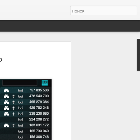
 счёт в банке для сбора средств.
ю
икнулся по рассылкам игроков.
ься через игровую почту к Бабе Дусе.
реводов:
Стань миллиардером!
JUL
4
Друзья! Сегодня мы -
создатели сериала