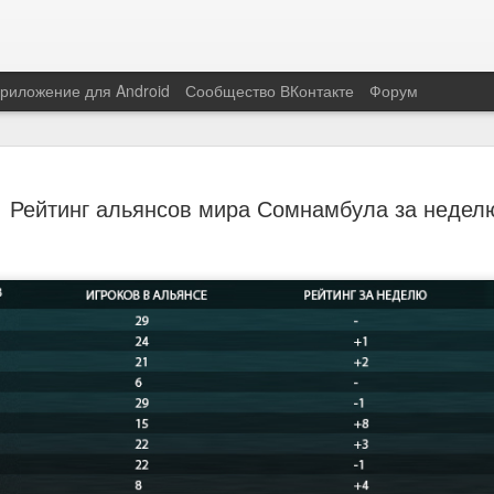
риложение для Android
Сообщество ВКонтакте
Форум
и!
рублей. На месте ее работы открыт
Рейтинг альянсов мира Сомнамбула за недел
Мы благодарим всех, кто уже откл
По всем вопросам просьба обращат
тарейшим игроком трёх проектов,
laG, в Майдане – Дуняша, в
Реквизиты банка для рублевых пе
сь беда – на пешеходном переходе
 лишилась ноги.
Банк получателя: Доп.
ановка протеза за 2,5 миллиона
«Миллиардер»
APR
7
запущен!
«Этногенез» запускает