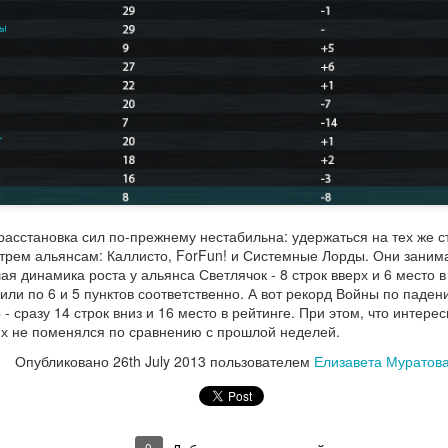
milliarder.ru!
«Миллиардер» - новая
экономическая стратегия от
создателей сериала
«Этногенез», игр «Война»,
«Майдан» и «Дозоры».
Официальный
MAR
Это настоящий денежный
25
игровой форум снова
тренажер для тех, кому
доступен
интересно заниматься
торговлей, спекуляцией,
Уважаемые игроки!
асстановка сил по-прежнему нестабильна: удержаться на тех же ст
экономическими интригами!
Официальный игровой форум
 трем альянсам: Каллисто, ForFun! и Системные Лорды. Они занима
снова доступен по адресу
ая динамика роста у альянса Светлячок - 8 строк вверх и 6 место 
Игра получилась азартная. Она
http://forum.voina.ru/.
 по 6 и 5 пунктов соответственно. А вот рекорд Войны по падени
понравиться всем любителям
- сразу 14 строк вниз и 16 место в рейтинге. При этом, что интерес
сити-билдеров, но её реальное
2 ГОДА ВОЙНА.РУ
PR
х не поменялся по сравнению с прошлой неделей.
достоинство заключается в
8
Уважаемые игроки! Разработка «Войны» началась в сентябре
непредсказуемости. Попробуйте
Опубликовано
26th July 2013
пользователем
Елизавета Муратов
2012 года; 31 декабря было запущено закрытое тестирование
свои силы.
ира Армагеддон: в нем приняли участие 15 тысяч читателей
Этногенеза». Закрытый тест продолжался несколько месяцев. 2
ода назад, 8 апреля, в 20:00 на главной странице появилась
0