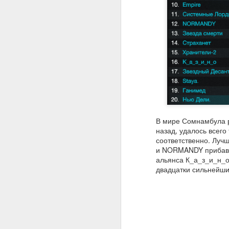
первый мир игры - Армагеддон
был полностью перезагружен и
открыт.
В мире Сомнамбула р
назад, удалось всего
соответственно. Лучш
и NORMANDY прибавили
альянса К_а_з_и_н_о 
A
двадцатки сильнейши
м
«
г